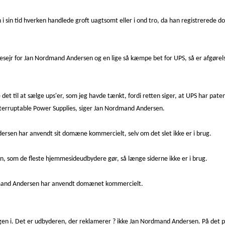
 i sin tid hverken handlede groft uagtsomt eller i ond tro, da han registrerede
r for Jan Nordmand Andersen og en lige så kæmpe bet for UPS, så er afgørelsen 
et til at sælge ups'er, som jeg havde tænkt, fordi retten siger, at UPS har pa
nterruptable Power Supplies, siger Jan Nordmand Andersen.
rsen har anvendt sit domæne kommercielt, selv om det slet ikke er i brug.
en, som de fleste hjemmesideudbydere gør, så længe siderne ikke er i brug.
mand Andersen har anvendt domænet kommercielt.
en i. Det er udbyderen, der reklamerer ? ikke Jan Nordmand Andersen. På det pu