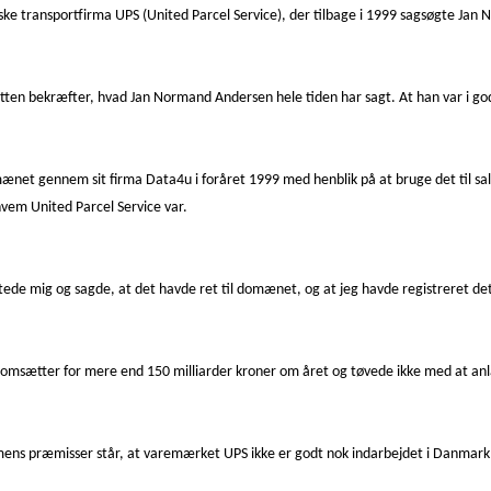
ske transportfirma UPS (United Parcel Service), der tilbage i 1999 sagsøgte Jan
sretten bekræfter, hvad Jan Normand Andersen hele tiden har sagt. At han var i go
et gennem sit firma Data4u i foråret 1999 med henblik på at bruge det til sal
hvem United Parcel Service var.
aktede mig og sagde, at det havde ret til domænet, og at jeg havde registreret de
 omsætter for mere end 150 milliarder kroner om året og tøvede ikke med at an
mens præmisser står, at varemærket UPS ikke er godt nok indarbejdet i Danmark t