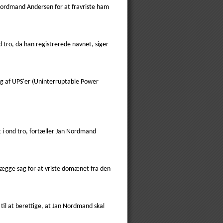
 Nordmand Andersen for at fravriste ham
d tro, da han registrerede navnet, siger
g af UPS'er (Uninterruptable Power
t i ond tro, fortæller Jan Nordmand
lægge sag for at vriste domænet fra den
il at berettige, at Jan Nordmand skal