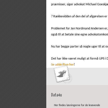
præmisser, siger advokat Michael Goeskjær
? Rækkevidden af den del af afgørelsen er 
Problemet for Jan Nordmand Andersen er, 
også til at betale sine egne advokatomkos
Nu har begge parter så nogle uger til at 
Det har ikke været muligt at formå UPS i
Se udskriften her
!
Data4u
Her findes løsningerne for de krævende