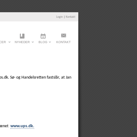
Login
|
Kontakt
CER
NYHEDER
BLOG
KONTAKT
.dk. Sø- og Handelsretten fastslår, at Jan
omænet
www.ups.dk.