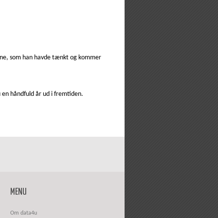
omæne, som han havde tænkt og kommer
 en håndfuld år ud i fremtiden.
MENU
Om data4u