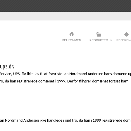
VELKOMMEN
PRODUKTER
REFEREN
 ups.dk
ervice, UPS, får ikke lov til at fravriste Jan Nordmand Andersen hans domæne ups
ro, da han registrerede domænet i 1999. Derfor tilhører domænet fortsat ham.
 Jan Nordmand Andersen ikke handlede i ond tro, da han i 1999 registrerede d