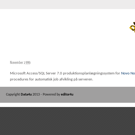
November 1999:
Microsoft Access/SQL Server 7.0 produktionsplanlægningssystem for
Novo No
procedures for automatisk job afvikling på serveren.
Copyright
Data4u
2013 - Powered by
editor4u