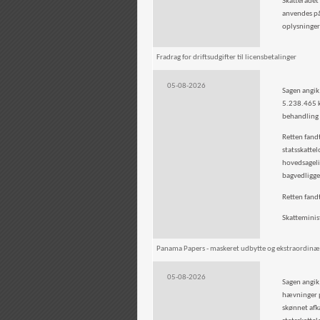
Skatterådet 
anvendes på
oplysninge
Fradrag for driftsudgifter til licensbetalinger
05-08-2026
Sagen angik,
5.238.465 kr
behandling 
Retten fandt
statsskattel
hovedsageli
bagvedligge
Retten fandt
Skatteminist
Panama Papers - maskeret udbytte og ekstraordinæ
05-08-2026
Sagen angik
hævninger p
skønnet afk