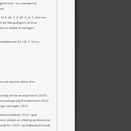
 forhold - var videreført til
mhed.
, stk. 1, jf. stk. 2, nr. 1. eller om
t det ikke godtgjort, at disse
ke var støttet af yderligere
skatteloven § 6, stk. 1, litra a.
se med rekonstruktion af to
sonligt erhvervet anparterne i 2010 i
es endelige salg til tredjemand i 2012.
sælger ved salget i 2012.
ejendomsselskab i 2012, og at
ers selskab var vilkårlig og ikke kunne
solgt for i 2015, og skatteyderen havde