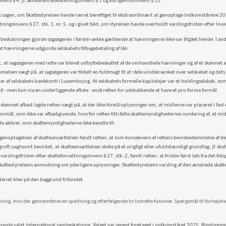
ovens § 4, jf. aktieavancebeskatningslovens § 1 og kursgevinstlovens § 12.
k sagen, om Skattestyrelsen havde været berettiget til ekstraordinært at genoptage indkomstårene 20
tningslovens § 27, stk. 1, nr. 5, og i givet fald, om styrelsen havde overholdt varslingsfristen efter lov
beskatningen gjorde sagsøgeren i første række gældende at hævningerne ikke var tilgået hende. I a
t hævningerne udgjorde selskabets tilbagebetaling af lån.
t, at sagsøgeren med rette var blevet udbyttebeskattet af de omhandlede hævninger og af et skønnet a
elsen vægt på, at sagsøgeren var tildelt en fuldmagt til at råde uindskrænket over selskabet og dets 
ejer af selskabets bankkonti i Luxembourg. At selskabets formelle kapitalejer var et holdingselskab, s
til - men kun via en underliggende aftale - anså retten for udelukkende at have et pro forma formål.
skønnet afkast lagde retten vægt på, at der ikke forelå oplysninger om, at midlerne var placeret i fas
 formål, som ikke var afkastgivende, hvorfor retten tiltrådte skattemyndighedernes vurdering af, at mi
de aktiver, som skattemyndighederne ikke kendte til.
il genoptagelsen af skatteansættelsen fandt retten, at som konsekvens af rettens bevisbedømmelse af 
roft uagtsomt bevirket, at skatteansættelsen skete på et urigtigt eller ufuldstændigt grundlag, jf. skatt
arslingsfristen efter skatteforvaltningslovens § 27, stk. 2, fandt retten, at fristen først løb fra det t
kattestyrelsens anmodning om yderligere oplysninger. Skattestyrelsens varsling af den ændrede skatte
teriet blev på den baggrund frifundet.
ng, hvis der gennemføres en spaltning og efterfølgende to lodrette fusioner. Spørgsmål til forhøjelse
avde valgt international sambeskatning. Valget var senest foretaget i indkomståret 2025. Bindingsp