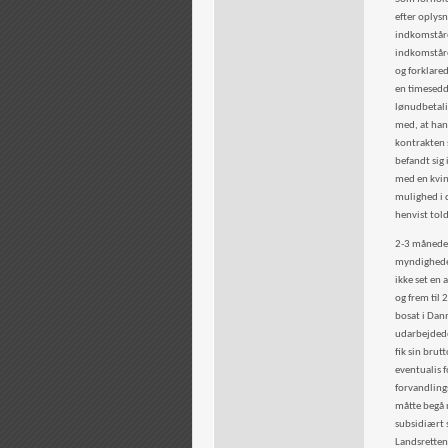
efter oplysn
indkomståre
indkomståre
og forklare
en timesedde
lønudbetali
med, at han
kontrakten 
befandt sig
med en kvin
mulighed i 
henvist told
2-3 måneder
myndigheden
ikke set en 
og frem til 
bosat i Dan
udarbejdede 
fik sin brut
eventualis 
forvandlings
måtte begå 
subsidiært 
Landsretten