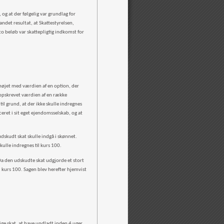
og at der følgelig var grundlag for
andet resultat, at Skattestyrelsen,
o beløb var skattepligtig indkomst for
rhøjet med værdien af en option, der
 opskrevet værdien af en række
l grund, at der ikke skulle indregnes
ret i sit eget ejendomsselskab, og at
dskudt skat skulle indgå i skønnet.
kulle indregnes til kurs 100.
Da den udskudte skat udgjorde et stort
l kurs 100. Sagen blev herefter hjemvist
ige skat, at have undladt inden 4 uger