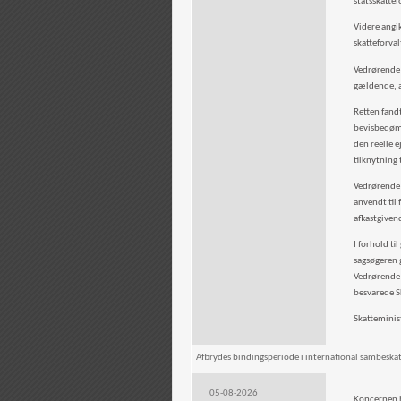
statsskattel
Videre angi
skatteforval
Vedrørende 
gældende, a
Retten fand
bevisbedømm
den reelle 
tilknytning 
Vedrørende 
anvendt til
afkastgiven
I forhold t
sagsøgeren g
Vedrørende v
besvarede S
Skatteminis
Afbrydes bindingsperiode i international sambeskatni
05-08-2026
Koncernen h