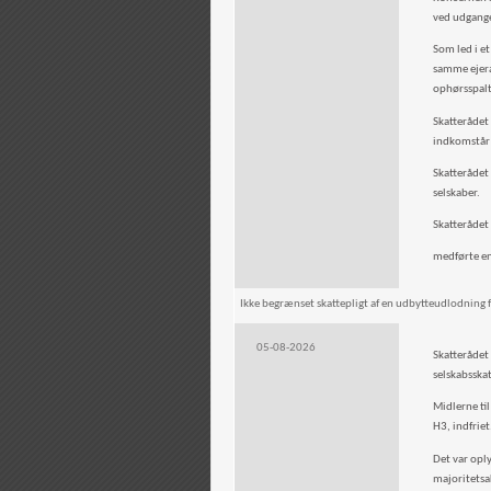
ved udgang
Som led i et
samme ejera
ophørsspalt
Skatterådet
indkomstår 
Skatterådet
selskaber.
Skatterådet
medførte en 
Ikke begrænset skattepligt af en udbytteudlodning f
05-08-2026
Skatterådet
selskabsskatt
Midlerne ti
H3, indfriet
Det var opl
majoritetsa