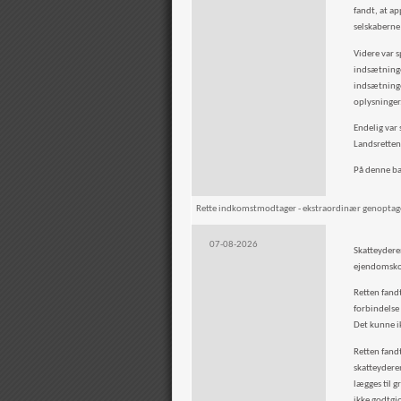
fandt, at a
selskaberne
Videre var s
indsætninger
indsætninger
oplysninge
Endelig var 
Landsretten
På denne ba
Rette indkomstmodtager - ekstraordinær genoptagel
07-08-2026
Skatteydere
ejendomsk
Retten fand
forbindelse
Det kunne ik
Retten fandt
skatteydere
lægges til 
ikke godtgjo