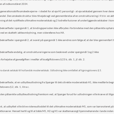
en af indkomståret 2034.
 generationsskifte ønskede ejerne - i stedet for at eje H1 personligt - at eje selskabet gennem hver de
ndel. Den ønskede struktur blev tilvejebragt ved gennemførelse af en omstrukturering i 4 trin: en akt
ning af det nystiftede ultimative moderselskab og 2 lodrette fusioner af underliggende selskaber i k
 bekræftede i spørgsmål 1, at bindingsperioden ikke afbrydes i forbindelse med den påtænkte ophørssp
ved en skattefri aktieombytning, men videreføres hos HA.
 bekræftede i spørgsmål 2, at svaret på spørgsmål 1 ikke ændres som følge af, at der blev gennemført t
 bekræftede endelig, at omstruktureringerne som beskrevet under spørgsmål 1og 2 ikke
forhøjelse af gaveafgiften i medfør af boafgiftslovens § 23 b, stk. 1, jf. stk. 2.
ra dansk selskab til hollandsk moderselskab. Udlodning ikke omfattet af ligningslovens § 3.
 bekræftede, at en udbytteudlodning fra Spørger til dets direkte moderselskab H1, ikke medførte begræ
elovens § 2, stk. 1, litra c.
l den påtænkte udbytteudlodning fremkom ved, at Spørger forud for udlodningen ville kræve sit tilgo
.
yst, at udbyttet ville blive videreudloddet til det ultimative moderselskab M1, som var børsnoteret på
ktionærer. Henset hertil og til at både M1, H2 og H1 var skattemæssigt hjemmehørende i lande inde