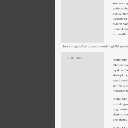
kunne antage
perioden fra
den 12. nov
karakter og
byretsdomme
ulønnet samf
Kriminalfor
Beskatning af afkast af pensionsordning i FN’s pens
05-08-2026
Skatterådet 
efter pensi
og at der ik
skete på ba
pensionssels
som førte ti
indestående 
Skatterådet
udviklingen
opgjorde ord
skønne over
over denne 