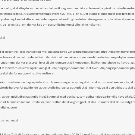
 endelig, at skatteyderen havde handlet groft uagtsomt ved ikke at have selvangivet de to indkomster, 
r genoptagelse, jf. skatteforvaltningslovens § 27, stk. 1, nr. 5. Det kunne blandt andet ikke føre til et 
tyrelsen og Landsskatteretten under sagens behandling havde haft divergerende opfattelser af, om de t
, og i givet fald, om der var tale om personlig indkomst eller aktieindkomst.
skat
 af en kontrolleret transaktion mellem sagsøgerne var sagsøgernes skattepligtige indkomst blevet fo
 at erhverve aktier i et moderselskab. Ved skønnet over aktiepostens værdi havde skattemyndighederne
jendomme, der var placeret i hver sit ejendomsselskab i koncernen. Skattemyndighederne havde lagt ti
t af merværdien (efter opskrivning) af udlejningsejendommene, idet hver udlejningsejendom var place
 skat derfor næppe ville blive realiseret.
Vækstministeriet nedlagde påstand om hjemvisning efter syn og skøn, idet ministeriet anerkendte, at u
gjorde heroverfor gældende, at der skulle indregnes udskudt skat i skønnet, og at den udskudte skat s
t, at den udskudte skat skulle indgå i skønnet med den kurs, som uafhængige parter ville have aftalt. 
nset til skønsmandens udtalelser, fandt retten det ikke godtgjort, at den udskudte skat skulle indgå ti
yndighederne.
ejde i udlandet
1-5 var T tiltalt for skattesvig, ved for indkomstårene 2010-14 med forsæt til at unddrage det offentl