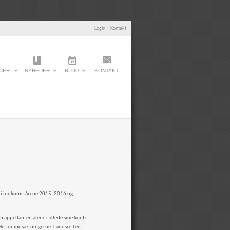
Login
|
Kontakt
CER
NYHEDER
BLOG
KONTAKT
ti i indkomstårene 2015, 2016 og
appellanten alene stillede sine konti
jekt for indsætningerne. Landsretten