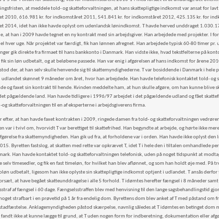
ingsfristen, at meddele told- og skatteforvaltningen, at hans skattepligtige indkomst var ansat for la
t 2010, 616.981 kr. for indkomståret 2011, 541.841 kr. for indkomståret 2012, 425.135 kr. for ind
t 2014, idet han ikke havde oplyst om udenlandsk lønindkomst. T havde herved unddraget 1.030.170 kr
de, at han i 2009 havde tegnet en ny kontrakt med sin arbejdsgiver. Han arbejdede med projekter. I fo
l hver uge. Når projektet var færdigt, fik han lønnen afregnet. Han arbejdede typisk 60-80 timer pr. u
nger gik direkte fra firmaet til hans bankkonto i Danmark. Han vidste ikke, hvad tekstfelterne på kont
 fik sin løn udbetalt, og at beløbene passede. Han var enig i afgørelsen af hans indkomst for årene 2
stod der, at han selv skulle henvende sig til skattemyndighederne. T var bosiddende i Danmark i hele 
 i udlandet skønnet 9 måneder om året, hvor han arbejdede. Han havde telefonisk kontaktet told- og s
de og faxet sin kontrakt til hende. Kvinden meddelte ham, at hun skulle afgøre, om han kunne blive sk
det pågældende land. Han havde tidligere i 1996/97 arbejdet i det pågældende udland og fået skattefri
-og skatteforvaltningen til en af eksperterne i arbejdsgiverens firma.
 efter, at han havde faxet kontrakten i 2009, ringede damen fra told- og skatteforvaltningen vedrør
 var i tvivl om, hvorvidt T var berettiget til skattefrihed. Han begyndte at arbejde, og hørte ikke m
afgørelse fra skattemyndigheden. Han gik ud fra, at forholdene var i orden. Han havde ikke oplyst den
2015. Byretten fastslog, at skatten med rette var opkrævet T, idet T i hele den i tiltalen omhandlede p
mark. Han havde kontaktet told- og skatteforvaltningen telefonisk, uden på noget tidspunkt at modtag
selv timesedler, og fik en fast timeløn, for hvilket han blev aflønnet, og som han holdt øje med. På tro
toløn udbetalt, ligesom han ikke oplyste sin skattepligtige indkomst optjent i udlandet. T ansås derfor 
forsæt, at have begået skatteunddragelse i alle 5 forhold. T idømtes herefter fængsel i 8 måneder samt
straf af fængsel i 60 dage. Fængselsstraffen blev med henvisning til den lange sagsbehandlingstid gjor
noget strafbart i en prøvetid på 1 år fra endelig dom. Byrettens dom blev anket af T med påstand om f
stadfæstelse. Anklagemyndigheden påstod skærpelse, navnlig således at T idømtes en betinget dom 
 fandt ikke at kunne lægge til grund, at T uden nogen form for indberetning, dokumentation eller afgør