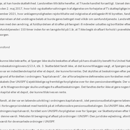
, at han havde skattefrihed. Landsretten tiltrådte herefter, at T havde handlet forsætligt. Uanset den
 den 2. maj 2017, hvor told- og skatteforvaltningen traf afgørelse om forhøjelse af T’s skattepligtige 
ember 2021, hvor anklagemyndigheden rejste tiltalte ved indgivelse af anklageskrift til byretten, fand
 størrelsen af det unddragne beløb at burde gøres betinget med vilkår om samfundstjeneste. Landsret
n med den ændring, at fuldbyrdelsen af straffen på fængsel i 8 måneder udsattes og bortfalder efter 
undstjeneste i 150 timer inden for en længste tid på 1 år, at T ikke begik strafbart forhold i prøvetiden
sorgen.
ionsfond
kunne ikke bekræfte, at Spørger ikke skulle beskattes af afkast på hans disability benefit fra United N
onsbeskatningslovens § 53 A, stk. 3. Skatterådet fandt ikke, at det kunne tillægges vægt, at Spørgers 
ke var en indestående kapital eller et depot, der kunne forrentes. Det skyldtes at beskatningen efter p
ggrund af forskellen i ordningens "kapitalværdi", der af forarbejderne defineredes som forskellen mel
kabets (her UNJSPF’s) øjeblikkelige og fremtidige forpligtelse over for den pensionsberettigede. Der var
l at fx tilsagnsordninger skulle undtages fra afkastbeskatningen. Det fandtes derfor ikke at gøre nogen 
kapital eller et depot, der kunne tilskrives en rente.
 fandt, at der var en løbende udvikling i ordningens kapitalværdi, idet pensionsudbetalingerne løbe
 i forbrugerprisindekset med henblik på at inflationssikre pensionsudbetalingen. Da UNJSPF ikke, ef
ningens kapitalværdi, forstået som UNJSPFs forpligtelser over for Spørger, var Skattestyrelsen efter l
 denne værdi. Metoden til beregning af afkast på ordninger i UNJSPF i Den juridiske vejledning, afsni
værdi for de ensartede ordninger i UNJSPF.