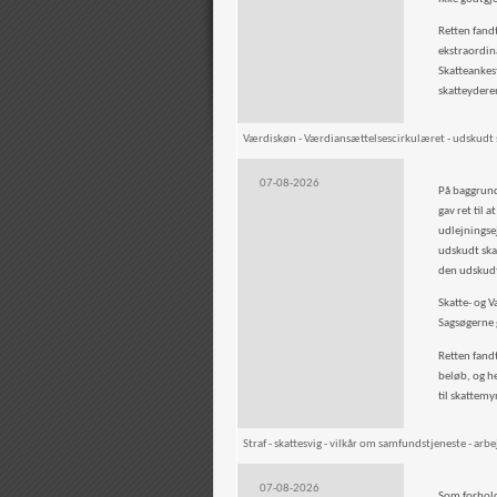
Retten fandt
ekstraordinæ
Skatteankes
skatteyderen
Værdiskøn - Værdiansættelsescirkulæret - udskudt 
07-08-2026
På baggrund
gav ret til
udlejningse
udskudt ska
den udskudte
Skatte- og 
Sagsøgerne 
Retten fand
beløb, og he
til skattem
Straf - skattesvig - vilkår om samfundstjeneste - arb
07-08-2026
Som forhold 