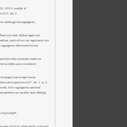
10 - 2013 i medfør af
ens § 27, stk. 2.
nden række gjorde sagsøgeren
fkast som sket. Retten lagde ved
aktiver, samt at hun var registreret som
om sagsøgeren ikke havde formel
t ejendom eller på anden måde var
dlerne måtte være investeret i
de foretagne hævninger havde
eforvaltningslovens § 27, stk. 1, nr. 5.
idspunkt, hvor sagsøgerens advokat
ansættelse var herefter sket rettidigt.
 af gaveafgift
erioden på 10 år udløb derfor ordinært