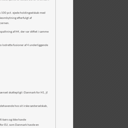
res 100 pct. ejede holdingselskab med
ieombytning efterfulgt af
oncernen.
altning af H4, der var stiftet i samme
o lodrette fusioner af 4 underliggende
nset skattepligt i Danmark for H1, jf.
dehavende hos sit irske søsterselskab,
 X-børs og ikke havde
n for EU, som Danmark havde en