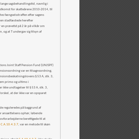
 lange sagsbehandlingstid, navnlig i
indkomst for skatteårene 2010-2014, til
tes fængselsstraffen efter sagens
ten stadfæstede herefter
en prøvetid på 2 år på vilkår om
, og at T undergav sig tilsyn af
ations Joint Staff Pension Fund (UNJSPF)
pensionsordning var en tilsagnsordning,
ensionsbeskatningslovens § 53 A, stk. 3,
lem primo og ultimo i
 ikke undtagelser til § 53 A, stk. 3,
forskel, at der ikke var en opsparet
nde reguleredes på baggrund af
ter ansættelsens ophør, løbende
ovforarbejderne berettigede til at
t
C.A.10.4.3.7
, var en metode til skøn