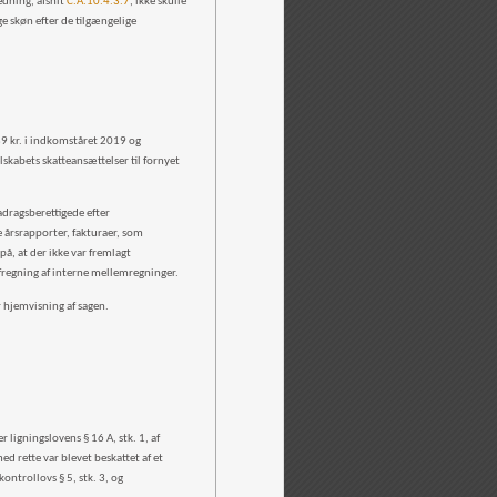
edning, afsnit
C.A.10.4.3.7
, ikke skulle
e skøn efter de tilgængelige
089 kr. i indkomståret 2019 og
lskabets skatteansættelser til fornyet
radragsberettigede efter
e årsrapporter, fakturaer, som
å, at der ikke var fremlagt
fregning af interne mellemregninger.
or hjemvisning af sagen.
ligningslovens § 16 A, stk. 1, af
d rette var blevet beskattet af et
ntrollovs § 5, stk. 3, og