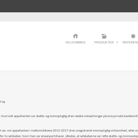
VELKOMMEN
PRODUKTER
REFEREN
drag
, hvorvidt appellanten var skatte- og momspligtig af en række indsætninger på sine private bankkon
 var, om appellanten i indkomstårene 2015-2017 drev uregistreret momspligtig virksomhed, eller om 
 for to selskaber, hvori han var eneanpartshaver, således, at selskaberne var rette skatte- og momssub