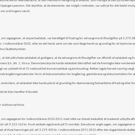
kunne derfor ikke bekræfte, at den metode til beregning af afkastet, som fremgik af Den juridiske vejl
 Spørgers pension. Det skyldtes, at de elementer, der indgik i metoden, var udtryk for det bedst mulig
r om ordningens værdi.
 om sagsøgeren, et anpartsselskab, var berettiget til fradrag for selvangivne driftsudgifter på 3.273.
. i indkomståret 2020, eller en del heraf, samt om der som følge heraf var grundlag for at hjemvise se
hos Skattestyrelsen.
, at det påhvilede selskabet at godtgøre, at de selvangivne driftsudgifter var afholdt af selskabet og f
ovens § 6, stk. 1, litra a. Denne bevisbyrde havde selskabet ikke løftet ved de fremlagte ikke‑revidered
gt var udstedt til et Y1-nationalitet koncernselskab og kontoudtog. Retten lagde herved navnlig vægt p
nde bogføringsmateriale i form af dokumentation for bogføring, gældsbreve og dokumentation for a
 endvidere, at selskabet ikke havde påvist et grundlag for skønsmæssig fastsættelse af fradrag eller f
eriet blev herefter frifundet.
r skatteansættelse
, om sagsøgeren for indkomstårene 2010-2011 med rette var blevet beskattet af maskeret udbytte efter 
å i alt 9.223.163 kr. fra et selskab registreret på Y1-område. Derudover angik sagen, om sagsøgeren me
ast af disse hævninger på i alt 3.219.402 kr. i indkomstårene 2011-2015 efter den dagældende skatteko