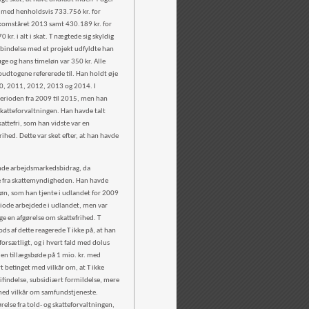
vt med henholdsvis 733.756 kr. for
komståret 2013 samt 430.189 kr. for
. i alt i skat. T nægtede sig skyldig
rbindelse med et projekt udfyldte han
ge og hans timeløn var 350 kr. Alle
oudtogene refererede til. Han holdt øje
010, 2011, 2012, 2013 og 2014. I
perioden fra 2009 til 2015, men han
katteforvaltningen. Han havde talt
attefri, som han vidste var en
hed. Dette var sket efter, at han havde
ende arbejdsmarkedsbidrag, da
ere fra skattemyndigheden. Han havde
 løn, som han tjente i udlandet for 2009
eriode arbejdede i udlandet, men var
e en afgørelse om skattefrihed. T
ds af dette reagerede T ikke på, at han
forsætligt, og i hvert fald med dolus
 en tillægsbøde på 1 mio. kr. med
t betinget med vilkår om, at T ikke
rifindelse, subsidiært formildelse, mere
med vilkår om samfundstjeneste.
else fra told- og skatteforvaltningen,