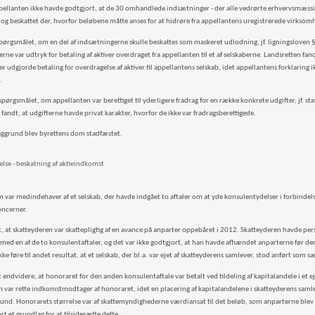
ppellanten ikke havde godtgjort, at de 30 omhandlede indsætninger - der alle vedrørte erhvervsmæssige
 og beskattet der, hvorfor beløbene måtte anses for at hidrøre fra appellantens uregistrerede virkso
pørgsmålet, om en del af indsætningerne skulle beskattes som maskeret udlodning, jf. ligningsloven § 16 A
ne var udtryk for betaling af aktiver overdraget fra appellanten til et af selskaberne. Landsretten fand
 udgjorde betaling for overdragelse af aktiver til appellantens selskab, idet appellantens forklaring ik
r.
spørgsmålet, om appellanten var berettiget til yderligere fradrag for en række konkrete udgifter, jf. stats
 fandt, at udgifterne havde privat karakter, hvorfor de ikke var fradragsberettigede.
ggrund blev byrettens dom stadfæstet.
se - beskatning af aktieindkomst
n var medindehaver af et selskab, der havde indgået to aftaler om at yde konsulentydelser i forbindel
oncerner.
t, at skatteyderen var skattepligtig af en avance på anparter oppebåret i 2012. Skatteyderen havde per
 med en af de to konsulentaftaler, og det var ikke godtgjort, at han havde afhændet anparterne før der
ke føre til andet resultat, at et selskab, der bl.a. var ejet af skatteyderens samlever, stod anført som 
 endvidere, at honoraret for den anden konsulentaftale var betalt ved tildeling af kapitalandele i et 
n var rette indkomstmodtager af honoraret, idet en placering af kapitalandelene i skatteyderens samlev
grund. Honorarets størrelse var af skattemyndighederne værdiansat til det beløb, som anparterne blev 
rt et grundlag for at tilsidesætte dette.