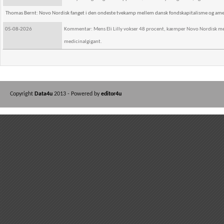
Thomas Bernt: Novo Nordisk fanget i den ondeste tvekamp mellem dansk fondskapitalisme og ame
05-08-2026
Kommentar: Mens Eli Lilly vokser 48 procent, kæmper Novo Nordisk med 
medicinalgigant.
Copyright
Data4u
2013 - Powered by
editor4u