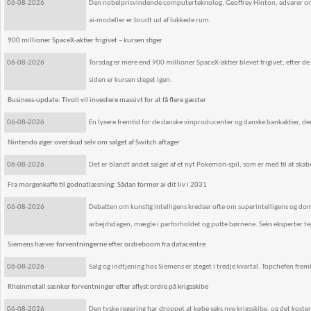
06-08-2026
Den nobelprisvindende computerteknolog, Geoffrey Hinton, advarer om »m
ai-modeller er brudt ud af lukkede rum.
900 millioner SpaceX-aktier frigivet – kursen stiger
06-08-2026
Torsdag er mere end 900 millioner SpaceX-aktier blevet frigivet, efter d
siden er kursen steget igen.
Business-update: Tivoli vil investere massivt for at få flere gæster
06-08-2026
En lysere fremtid for de danske vinproducenter og danske bankaktier, der
Nintendo øger overskud selv om salget af Switch aftager
06-08-2026
Det er blandt andet salget af et nyt Pokemon-spil, som er med til at ska
Fra morgenkaffe til godnatlæsning: Sådan former ai dit liv i 2031
06-08-2026
Debatten om kunstig intelligens kredser ofte om superintelligens og dom
arbejdsdagen, mægle i parforholdet og putte børnene. Seks eksperter te
Siemens hæver forventningerne efter ordreboom fra datacentre
06-08-2026
Salg og indtjening hos Siemens er steget i tredje kvartal. Topchefen frem
Rheinmetall sænker forventninger efter aflyst ordre på krigsskibe
06-08-2026
Den tyske regering har droppet at købe seks nye krigsskibe, og det koste