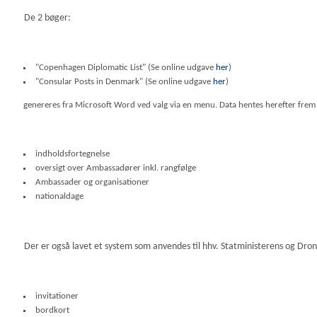
De 2 bøger:
"Copenhagen Diplomatic List" (Se online udgave
her
)
"Consular Posts in Denmark" (Se online udgave
her
)
genereres fra Microsoft Word ved valg via en menu. Data hentes herefter frem 
indholdsfortegnelse
oversigt over Ambassadører inkl. rangfølge
Ambassader og organisationer
nationaldage
Der er også lavet et system som anvendes til hhv. Statministerens og Dro
invitationer
bordkort