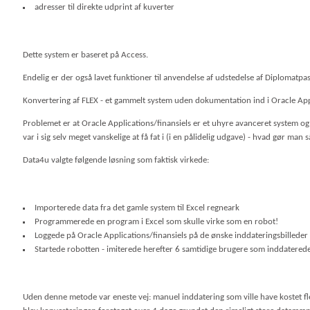
adresser til direkte udprint af kuverter
Dette system er baseret på Access.
Endelig er der også lavet funktioner til anvendelse af udstedelse af Diplomatpas
Konvertering af FLEX - et gammelt system uden dokumentation ind i Oracle Appli
Problemet er at Oracle Applications/finansiels er et uhyre avanceret system o
var i sig selv meget vanskelige at få fat i (i en pålidelig udgave) - hvad gør man 
Data4u valgte følgende løsning som faktisk virkede:
Importerede data fra det gamle system til Excel regneark
Programmerede en program i Excel som skulle virke som en robot!
Loggede på Oracle Applications/finansiels på de ønske inddateringsbilleder
Startede robotten - imiterede herefter 6 samtidige brugere som inddaterede 
Uden denne metode var eneste vej: manuel inddatering som ville have kostet 