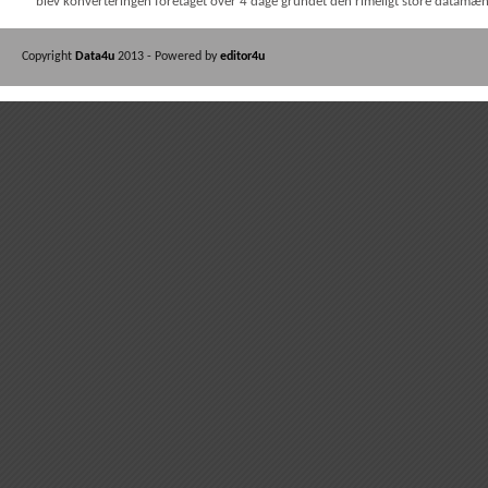
blev konverteringen foretaget over 4 dage grundet den rimeligt store datamæng
Copyright
Data4u
2013 - Powered by
editor4u