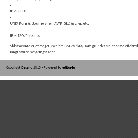
IBM REXX
UNIX Korn & Bourne Shell, AWK, SED & grep etc.
IBM TSO/Pipelines
Sidstnævnte er et meget specielt IBM værktøj som grundet sin enorme effektivit
langt større berøringsflade!
Copyright
Data4u
2013 - Powered by
editor4u