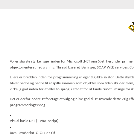
Vores største styrke ligger inden for Microsoft .NET området, herunder primær
objektorienteret nedarvning, Thread baseret løsninger, SOAP WEB services, 
Ellers er bredden inden for programmering er egentlig ikke så stor. Dette skyld
bliver bedre og bedre til at spille sammen som objekter som tiden skrider frem, 
virkelig god inden for et eller to sprog, i stedet for at famle rundt i mange forsk
Det er derfor bedre at foretage et valg og blive god til at anvende dette valg e
programmeringssprog:
Visual basic.NET (+ VBA, script)
Java, JavaScript, C, C++ og C#