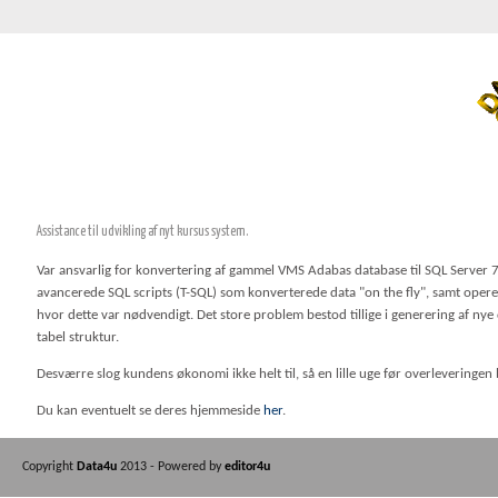
Assistance til udvikling af nyt kursus system.
Var ansvarlig for konvertering af gammel VMS Adabas database til SQL Server 
avancerede SQL scripts (T-SQL) som konverterede data "on the fly", samt ope
hvor dette var nødvendigt. Det store problem bestod tillige i generering af nye 
tabel struktur.
Desværre slog kundens økonomi ikke helt til, så en lille uge før overleveringen
Du kan eventuelt se deres hjemmeside
her
.
Copyright
Data4u
2013 - Powered by
editor4u