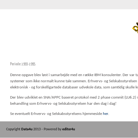
Periode: 1993-1995.
Denne opgave blev løst i samarbejde med en række IBM konsulenter. Der var tal
systemer som ikke normalt kunne tale sammen. Erhvervs- og Selskabsstyrelsen 
elektronisk - og forskelligartede databaser udveksle data, som samtidig skulle 
Der blev udviklet en SNA/APPC baseret protokol med 2 phase commit (LU6.2) sa
behandling som Erhvervs- og Selskabsstyrelsen har den dag i dag!
Se eventuelt Erhvervs- og Selskabsstyrelsens hjemmeside
her
.
Copyright
Data4u
2013 - Powered by
editor4u